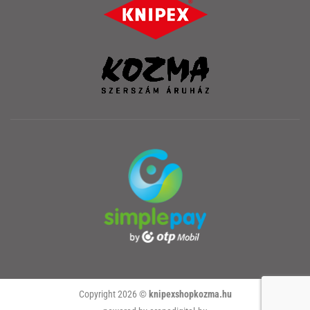
Copyright 2026 ©
knipexshopkozma.hu