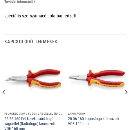
További információk
speciális szerszámacél, olajban edzett
KAPCSOLÓDÓ TERMÉKEK
FÉL-KEREK CSŐRŰ FOGÓK VÁGÓÉLLEL (RÁDIÓFOGÓK)
LAPOSFOGÓK
25 26 160 Fél-kerek csőrű fogó
20 06 160 Laposfogó krómozott
vágóéllel (Rádiófogó) krómozott
VDE 160 mm
VDE 160 mm