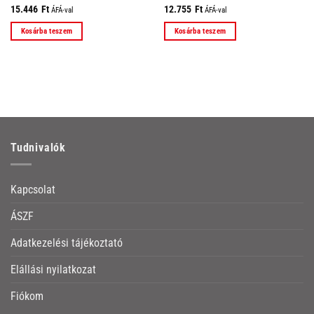
15.446
Ft
12.755
Ft
ÁFÁ-val
ÁFÁ-val
Kosárba teszem
Kosárba teszem
Tudnivalók
Kapcsolat
ÁSZF
Adatkezelési tájékoztató
Elállási nyilatkozat
Fiókom