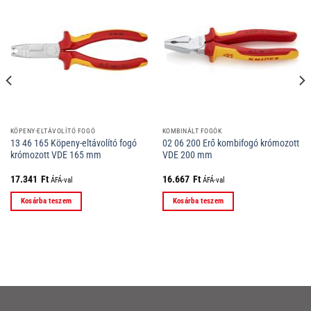
KÖPENY-ELTÁVOLÍTÓ FOGÓ
KOMBINÁLT FOGÓK
13 46 165 Köpeny-eltávolító fogó
02 06 200 Erő kombifogó krómozott
krómozott VDE 165 mm
VDE 200 mm
17.341
Ft
16.667
Ft
ÁFÁ-val
ÁFÁ-val
Kosárba teszem
Kosárba teszem