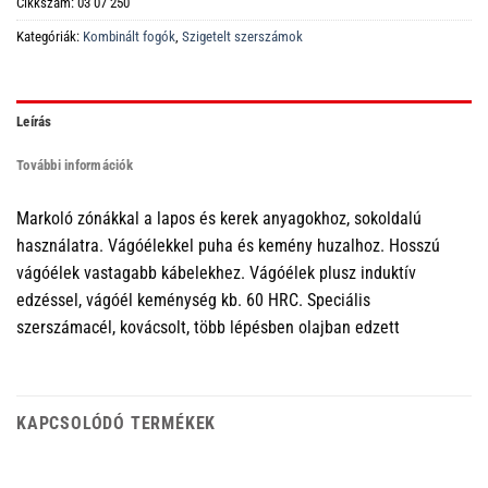
Cikkszám:
03 07 250
Kategóriák:
Kombinált fogók
,
Szigetelt szerszámok
Leírás
További információk
Markoló zónákkal a lapos és kerek anyagokhoz, sokoldalú
használatra. Vágóélekkel puha és kemény huzalhoz. Hosszú
vágóélek vastagabb kábelekhez. Vágóélek plusz induktív
edzéssel, vágóél keménység kb. 60 HRC. Speciális
szerszámacél, kovácsolt, több lépésben olajban edzett
KAPCSOLÓDÓ TERMÉKEK