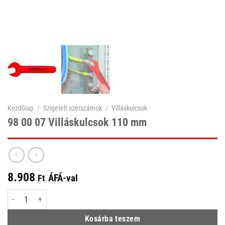
Kezdőlap
/
Szigetelt szerszámok
/
Villáskulcsok
98 00 07 Villáskulcsok 110 mm
8.908
ÁFÁ-val
Ft
98 00 07 Villáskulcsok 110 mm mennyiség
Kosárba teszem