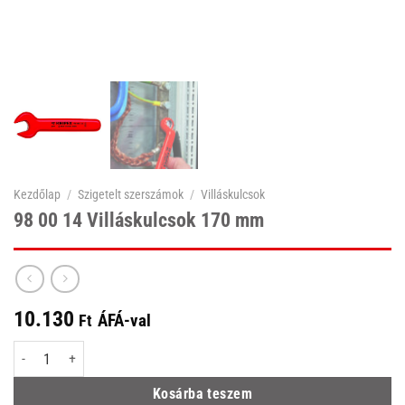
Kezdőlap
/
Szigetelt szerszámok
/
Villáskulcsok
98 00 14 Villáskulcsok 170 mm
10.130
ÁFÁ-val
Ft
98 00 14 Villáskulcsok 170 mm mennyiség
Kosárba teszem