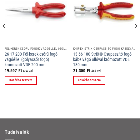
FÉL-KEREK CSŐRŰ FOGÓK VÁGÓÉLLEL (GÓLYACSŐR FOGÓK)
KNIPEX STRIX CSUPASZÍTÓ FOGÓ KÁBELVÁGÓ OLLÓVAL
26 17 200 Fél-kerek csőrű fogó
13 66 180 StriX® Csupaszító fogó
vágóéllel (gólyacsőr fogó)
kábelvágó ollóval krómozott VDE
krómozott VDE 200 mm
180 mm
19.597
Ft
21.350
Ft
ÁFÁ-val
ÁFÁ-val
Kosárba teszem
Kosárba teszem
Tudnivalók