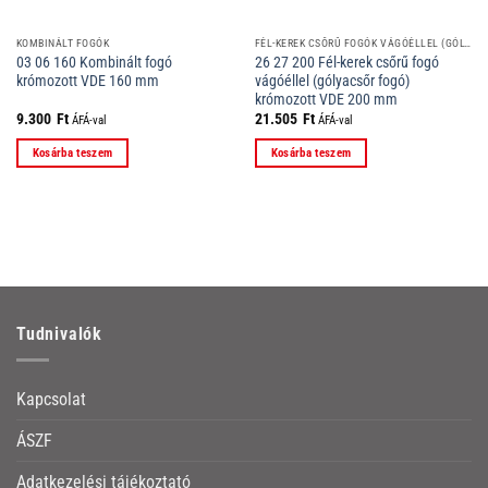
KOMBINÁLT FOGÓK
FÉL-KEREK CSŐRŰ FOGÓK VÁGÓÉLLEL (GÓLYACSŐR FOGÓK)
03 06 160 Kombinált fogó
26 27 200 Fél-kerek csőrű fogó
krómozott VDE 160 mm
vágóéllel (gólyacsőr fogó)
krómozott VDE 200 mm
9.300
Ft
21.505
Ft
ÁFÁ-val
ÁFÁ-val
Kosárba teszem
Kosárba teszem
Tudnivalók
Kapcsolat
ÁSZF
Adatkezelési tájékoztató