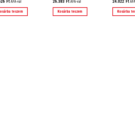
626
Ft
26.383
Ft
24.022
Ft
ÁFÁ-val
ÁFÁ-val
ÁFÁ
osárba teszem
Kosárba teszem
Kosárba t