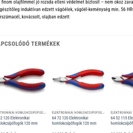
 finom olajfilmmel jó rozsda elleni védelmet biztosít – nem okoz za
gészítőleg induktívan edzett vágóélek, vágóél-keménység min. 56 HR
rszámacél, kovácsolt, olajban edzett
APCSOLÓDÓ TERMÉKEK
ELEKTRONIKAI HOMLOKCSÍPŐFOGÓK
ELEKTRONIKAI HOMLOKCSÍPŐFOGÓK
2 120 Elektronikai
64 72 120 Elektronikai
64 52 115 Ele
lokcsípőfogók 120 mm
homlokcsípőfogók 120 mm
homlokcsípő