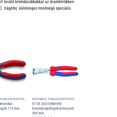
vart leváló krómdarabkákkal az áramkörökben.
C. Vágófej: különleges minőségű speciális
ELEKTRONIKAI HOMLOKCSÍPŐFOGÓK
ERŐKÍMÉLŐ HOMLOKCSÍPŐFOGÓ
ktronikai
67 05 200 Erőkímélő
fogók 115 mm
homlokcsípőfogók krómozott
200 mm