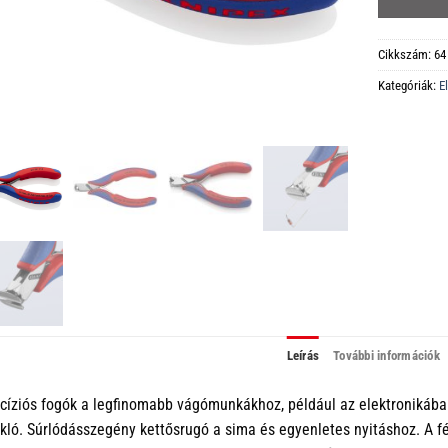
Cikkszám:
64
Kategóriák:
E
Leírás
További információk
cíziós fogók a legfinomabb vágómunkákhoz, például az elektronikába
kló. Súrlódásszegény kettősrugó a sima és egyenletes nyitáshoz. A fén