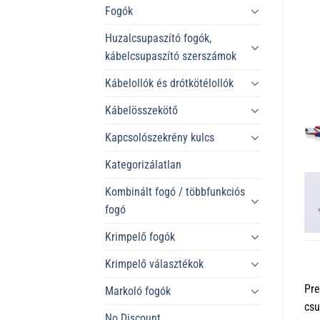
Fogók
Huzalcsupaszító fogók,
kábelcsupaszító szerszámok
Kábelollók és drótkötélollók
Kábelösszekötő
Kapcsolószekrény kulcs
Kategorizálatlan
Kombinált fogó / többfunkciós
fogó
Krimpelő fogók
Krimpelő választékok
Pre
Markoló fogók
csu
No Discount