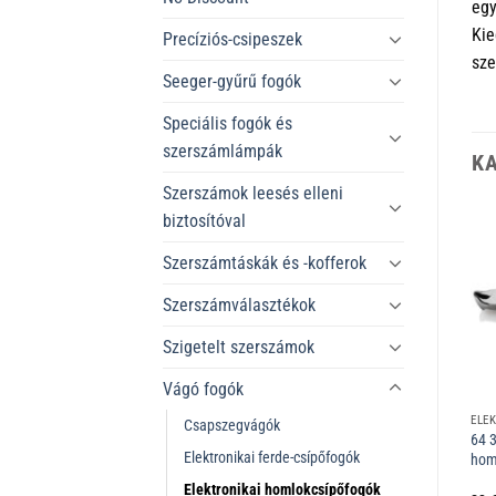
egy
Kie
Precíziós-csipeszek
sze
Seeger-gyűrű fogók
Speciális fogók és
szerszámlámpák
K
Szerszámok leesés elleni
biztosítóval
Szerszámtáskák és -kofferok
Szerszámválasztékok
Szigetelt szerszámok
Vágó fogók
ELEKTRONIKAI HOMLOKCSÍPŐFOGÓK
ELEKTRONIKAI HOMLOKCSÍPŐFOGÓK
Csapszegvágók
64 01 115 Elektronikai
64 11 115 Elektronikai
64 3
Elektronikai ferde-csípőfogók
homlokcsípőfogók 115 mm
homlokcsípőfogók 115 mm
hom
Elektronikai homlokcsípőfogók