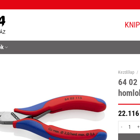
KNI
ók
Kezdőlap
/
64 02 
homlo
22.116
64 02 115 E