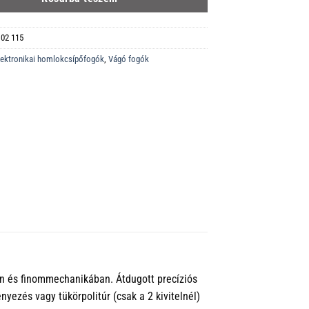
 02 115
lektronikai homlokcsípőfogók
,
Vágó fogók
n és finommechanikában. Átdugott precíziós
yezés vagy tükörpolitúr (csak a 2 kivitelnél)