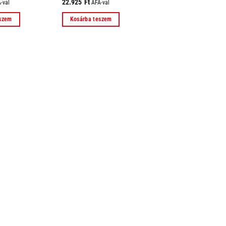
22.925
Ft
-val
ÁFÁ-val
eszem
Kosárba teszem