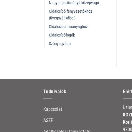
Nagy teljesítményű középvágó
Oldalcsípő fényvezetőkhöz
(üvegszál-kábel)
Oldalcsípő műanyaghoz
Oldalcsípőfogók
Szőnyegvágó
Tudnivalók
Elé
Üzle
Kapcsolat
KOZM
ÁSZF
Korl
9700
Adatkezelési tájékoztató