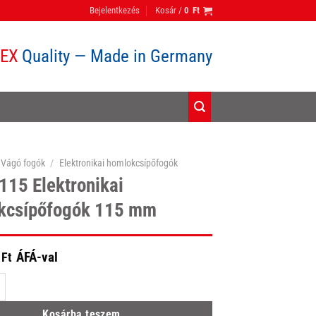
Bejelentkezés
Kosár /
0
Ft
PEX
Quality — Made in Germany
Vágó fogók
/
Elektronikai homlokcsípőfogók
115 Elektronikai
kcsípőfogók 115 mm
ÁFÁ-val
Ft
lektronikai homlokcsípőfogók 115 mm mennyiség
Kosárba teszem