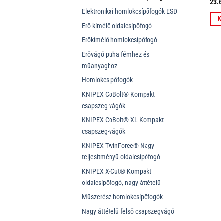
18.219
Ft
17.939
Ft
23.
ÁFÁ-val
ÁFÁ-val
Elektronikai homlokcsípőfogók ESD
Kosárba teszem
Kosárba teszem
K
Erő-kímélő oldalcsípőfogó
Erőkímélő homlokcsípőfogó
Erővágó puha fémhez és
műanyaghoz
Homlokcsípőfogók
KNIPEX CoBolt® Kompakt
csapszeg-vágók
KNIPEX CoBolt® XL Kompakt
csapszeg-vágók
KNIPEX TwinForce® Nagy
teljesítményű oldalcsípőfogó
KNIPEX X-Cut® Kompakt
oldalcsípőfogó, nagy áttételű
Műszerész homlokcsípőfogók
Nagy áttételű felső csapszegvágó