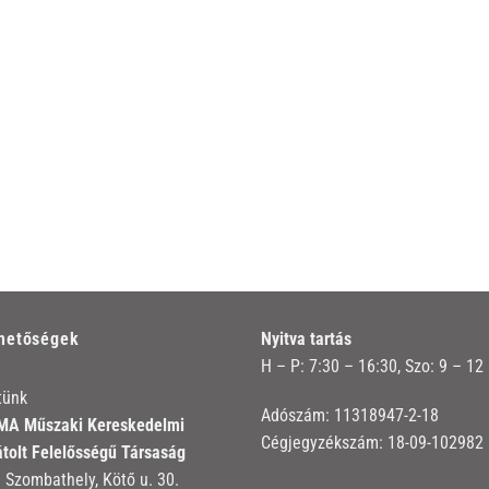
rhetőségek
Nyitva tartás
H – P: 7:30 – 16:30, Szo: 9 – 12
tünk
Adószám: 11318947-2-18
A Műszaki Kereskedelmi
Cégjegyzékszám: 18-09-102982
átolt Felelősségű Társaság
 Szombathely, Kötő u. 30.