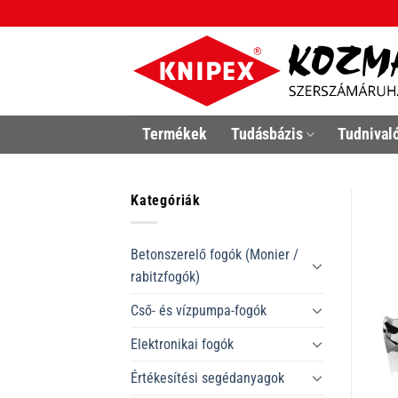
Skip
to
content
Termékek
Tudásbázis
Tudnival
Kategóriák
Betonszerelő fogók (Monier /
rabitzfogók)
Cső- és vízpumpa-fogók
Elektronikai fogók
Értékesítési segédanyagok