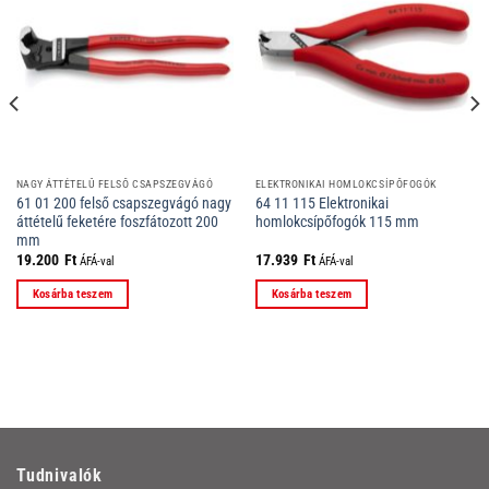
NAGY ÁTTÉTELŰ FELSŐ CSAPSZEGVÁGÓ
ELEKTRONIKAI HOMLOKCSÍPŐFOGÓK
61 01 200 felső csapszegvágó nagy
64 11 115 Elektronikai
áttételű feketére foszfátozott 200
homlokcsípőfogók 115 mm
mm
19.200
Ft
17.939
Ft
ÁFÁ-val
ÁFÁ-val
Kosárba teszem
Kosárba teszem
Tudnivalók