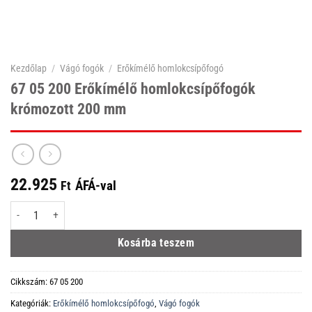
Kezdőlap
/
Vágó fogók
/
Erőkímélő homlokcsípőfogó
67 05 200 Erőkímélő homlokcsípőfogók
krómozott 200 mm
22.925
ÁFÁ-val
Ft
67 05 200 Erőkímélő homlokcsípőfogók krómozott 200 mm mennyiség
Kosárba teszem
Cikkszám:
67 05 200
Kategóriák:
Erőkímélő homlokcsípőfogó
,
Vágó fogók