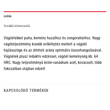
Leírás
További információk
Vágóélekkel puha, kemény huzalhoz és zongorahúrhoz. Nagy
vágóteljesítmény kisebb erőkifejtés mellett a vágóél
hajlásszöge és az áttételi arány optimális összehangolásával.
Vágóélek plusz induktív edzéssel, vágóél keménység kb. 64
HRC. Nagy teljesítményű króm-vanádium acél, kovácsolt, több
fokozatban olajban edzett
KAPCSOLÓDÓ TERMÉKEK