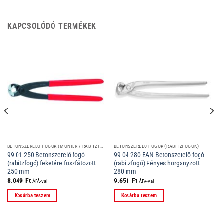
KAPCSOLÓDÓ TERMÉKEK
BETONSZERELŐ FOGÓK (MONIER / RABITZFOGÓK)
BETONSZERELŐ FOGÓK (RABITZFOGÓK)
99 01 250 Betonszerelő fogó
99 04 280 EAN Betonszerelő fogó
(rabitzfogó) feketére foszfátozott
(rabitzfogó) Fényes horganyzott
250 mm
280 mm
8.049
Ft
9.651
Ft
ÁFÁ-val
ÁFÁ-val
Kosárba teszem
Kosárba teszem