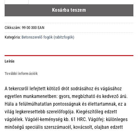
Kosárba teszem
Cikkszám:
99 00 300 EAN
Kategória:
Betonszerelő fogók (rabitzfogók)
Leírás
További információk
A tekercsről lefejtett kötöző drót sodrásához és vágásához
egyetlen munkamenetben: gyors, megbízható és kedvező árú.
Hála a felülmúlhatatlan pontosságnak és élettartamnak, ez a
világ legkeresettebb szerelőfogója. Kiegészítőleg edzett
vágóélek. Vágóél-keménység kb. 61 HRC. Vágófej: különleges
minőségű speciális szerszámacél, kovácsolt, olajban edzett