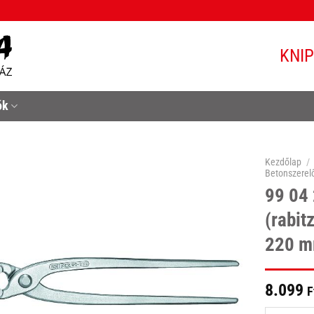
KNI
ók
Kezdőlap
/
Betonszerelő
99 04 
(rabit
220 
8.099
F