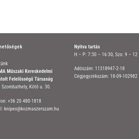
rhetőségek
Nyitva tartás
H – P: 7:30 – 16:30, Szo: 9 – 12
tünk
Adószám: 11318947-2-18
A Műszaki Kereskedelmi
Cégjegyzékszám: 18-09-102982
átolt Felelősségű Társaság
 Szombathely, Kötő u. 30.
fon:
+36 20 480-1818
l:
knipex@kozmaszerszam.hu