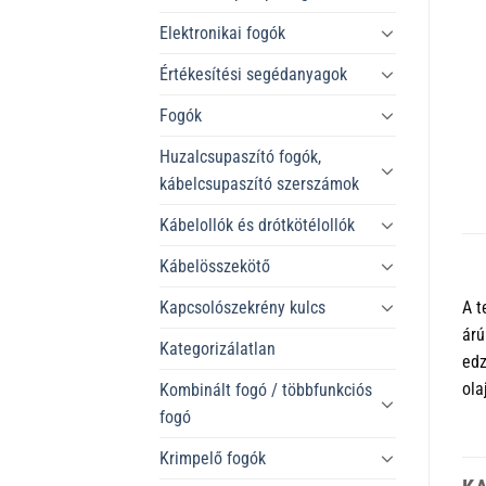
Elektronikai fogók
Értékesítési segédanyagok
Fogók
Huzalcsupaszító fogók,
kábelcsupaszító szerszámok
Kábelollók és drótkötélollók
Kábelösszekötő
A t
Kapcsolószekrény kulcs
árú
Kategorizálatlan
edz
ola
Kombinált fogó / többfunkciós
fogó
Krimpelő fogók