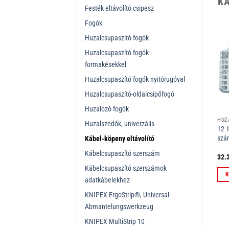
K
Festék eltávolító csipesz
Fogók
Huzalcsupaszító fogók
Huzalcsupaszító fogók
formakésekkel
Huzalcsupaszító fogók nyitórugóval
Huzalcsupaszító-oldalcsípőfogó
Huzalozó fogók
HUZALCSUPASZÍTÓ FOGÓK, KÁBELCSUPASZÍTÓ SZERSZÁMOK
HUZALCSUPASZÍTÓ FOGÓK, KÁBELCSUPASZÍTÓ SZERSZÁMOK
HUZALCSUPASZÍTÓ FOGÓK, KÁBELCSUPASZÍTÓ SZERSZÁMOK
Huzalszedők, univerzális
12 19 10 1 pár pótkés 12 12 10
12 19 12 1 pótkés készlet 12 12
12 1
számára
12 számára
szá
Kábel-köpeny eltávolító
m
Kábelcsupaszító szerszám
32.335
Ft
32.335
Ft
32.
ÁFÁ-val
ÁFÁ-val
Kábelcsupaszító szerszámok
Kosárba teszem
Kosárba teszem
K
adatkábelekhez
KNIPEX ErgoStrip®, Universal-
Abmantelungswerkzeug
KNIPEX MultiStrip 10