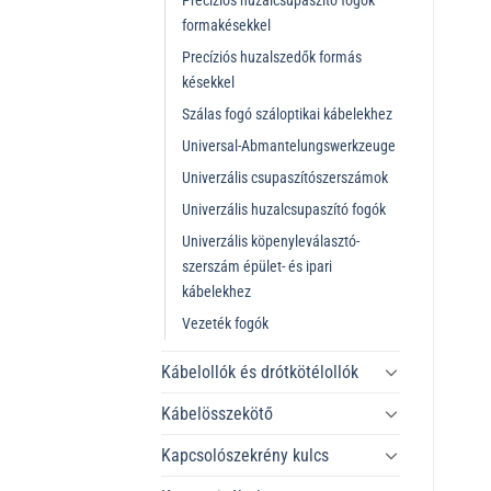
Precíziós huzalcsupaszító fogók
formakésekkel
Precíziós huzalszedők formás
késekkel
Szálas fogó száloptikai kábelekhez
Universal-Abmantelungswerkzeuge
Univerzális csupaszítószerszámok
Univerzális huzalcsupaszító fogók
Univerzális köpenyleválasztó-
szerszám épület- és ipari
kábelekhez
Vezeték fogók
Kábelollók és drótkötélollók
Kábelösszekötő
Kapcsolószekrény kulcs