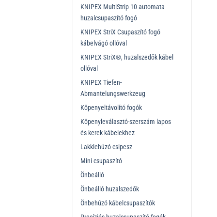
KNIPEX MultiStrip 10 automata
huzalcsupaszító fogó
KNIPEX StriX Csupaszító fogó
kábelvágó ollóval
KNIPEX StriX®, huzalszedők kábel
ollóval
KNIPEX Tiefen-
Abmantelungswerkzeug
Köpenyeltávolító fogók
Köpenyleválasztó-szerszám lapos
és kerek kábelekhez
Lakklehúzó csipesz
Mini csupaszító
Önbeálló
Önbeálló huzalszedők
Önbehúzó kábelcsupaszítók