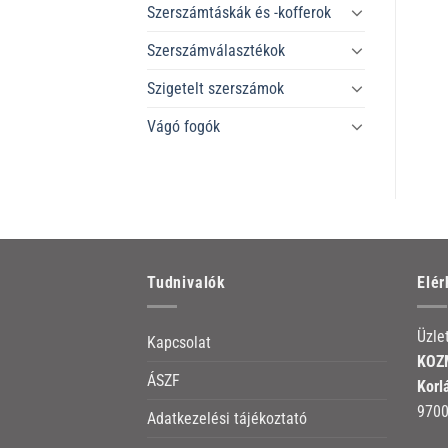
Szerszámtáskák és -kofferok
Szerszámválasztékok
Szigetelt szerszámok
Vágó fogók
Tudnivalók
Elé
Üzle
Kapcsolat
KOZM
ÁSZF
Korl
9700
Adatkezelési tájékoztató