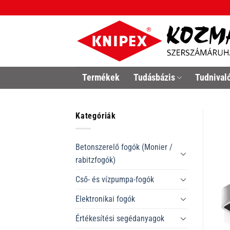
Skip
to
content
Termékek
Tudásbázis
Tudnival
Kategóriák
Betonszerelő fogók (Monier /
rabitzfogók)
Cső- és vízpumpa-fogók
Elektronikai fogók
Értékesítési segédanyagok