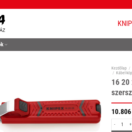
KNI
ók
Kezdőlap
/
/
Kábel-köp
16 20
szers
10.806
16 20 28 SB