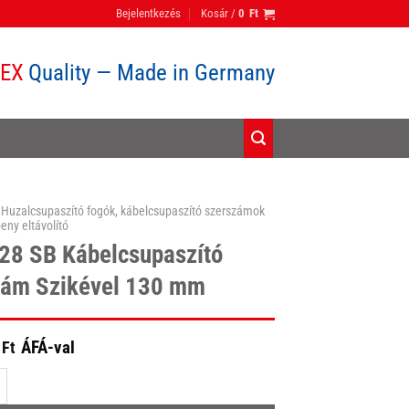
Bejelentkezés
Kosár /
0
Ft
PEX
Quality — Made in Germany
Huzalcsupaszító fogók, kábelcsupaszító szerszámok
eny eltávolító
 28 SB Kábelcsupaszító
zám Szikével 130 mm
ÁFÁ-val
Ft
 Kábelcsupaszító szerszám Szikével 130 mm mennyiség