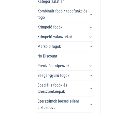
Kategorizálatlan
Kombinált fogó / többfunkciós
fogó
Krimpelő fogók
Krimpelő választékok
Markoló fogók
No Discount
Precíziós-csipeszek
Seeger-gyűrű fogók
Speciális fogók és
szerszámlámpák
Szerszámok leesés elleni
biztosítóval