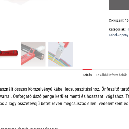
Cikkszám:
16
Kategóriák:
H
Kábel-köpeny 
Leírás
További információk
asznált összes körszelvényű kábel lecsupaszításához. Önfeszítő tartó
varral. Önforgató úszó penge kerület menti és hosszanti vágáshoz. 
ás a lágy összetevőjű betét révén megcsúszás elleni védelemként és 