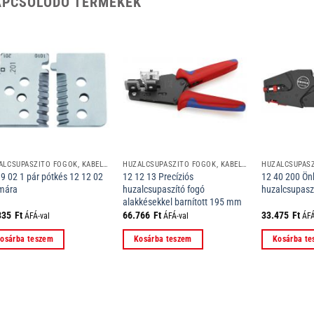
APCSOLÓDÓ TERMÉKEK
HUZALCSUPASZÍTÓ FOGÓK, KÁBELCSUPASZÍTÓ SZERSZÁMOK
HUZALCSUPASZÍTÓ FOGÓK, KÁBELCSUPASZÍTÓ SZERSZÁMOK
9 02 1 pár pótkés 12 12 02
12 12 13 Precíziós
12 40 200 Önb
mára
huzalcsupaszító fogó
huzalcsupasz
alakkésekkel barnított 195 mm
335
Ft
66.766
Ft
33.475
Ft
ÁFÁ-val
ÁFÁ-val
ÁFÁ
osárba teszem
Kosárba teszem
Kosárba t