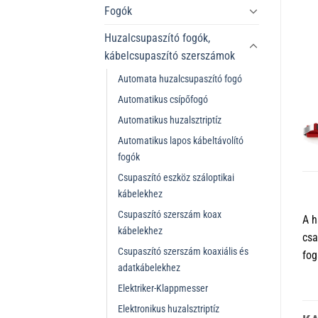
Fogók
Huzalcsupaszító fogók,
kábelcsupaszító szerszámok
Automata huzalcsupaszító fogó
Automatikus csípőfogó
Automatikus huzalsztriptíz
Automatikus lapos kábeltávolító
fogók
Csupaszító eszköz száloptikai
kábelekhez
Csupaszító szerszám koax
A h
kábelekhez
csa
Csupaszító szerszám koaxiális és
fog
adatkábelekhez
Elektriker-Klappmesser
Elektronikus huzalsztriptíz