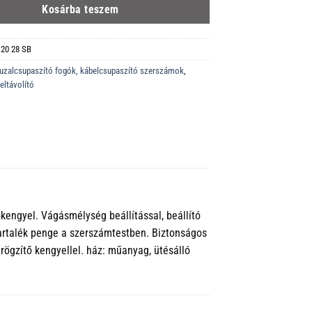
Kosárba teszem
 20 28 SB
uzalcsupaszító fogók, kábelcsupaszító szerszámok
,
eltávolító
kengyel. Vágásmélység beállítással, beállító
Tartalék penge a szerszámtestben. Biztonságos
rögzítő kengyellel. ház: műanyag, ütésálló