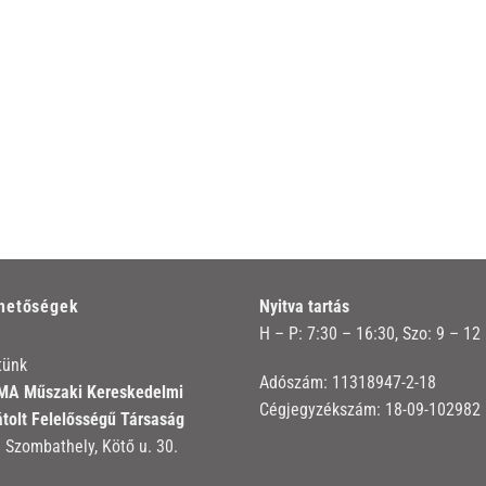
rhetőségek
Nyitva tartás
H – P: 7:30 – 16:30, Szo: 9 – 12
tünk
Adószám: 11318947-2-18
A Műszaki Kereskedelmi
Cégjegyzékszám: 18-09-102982
átolt Felelősségű Társaság
 Szombathely, Kötő u. 30.