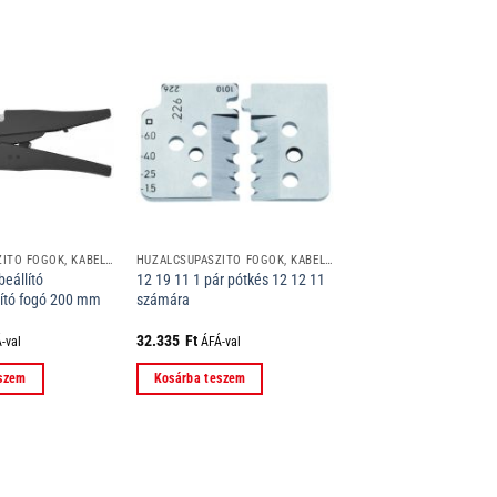
HUZALCSUPASZÍTÓ FOGÓK, KÁBELCSUPASZÍTÓ SZERSZÁMOK
HUZALCSUPASZÍTÓ FOGÓK, KÁBELCSUPASZÍTÓ SZERSZÁMOK
eállító
12 19 11 1 pár pótkés 12 12 11
ító fogó 200 mm
számára
32.335
Ft
-val
ÁFÁ-val
eszem
Kosárba teszem