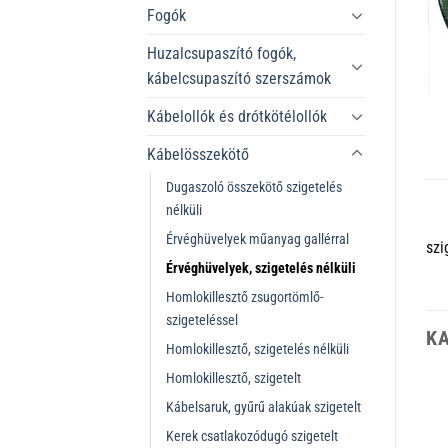
Fogók
Huzalcsupaszító fogók,
kábelcsupaszító szerszámok
Kábelollók és drótkötélollók
Kábelösszekötő
Dugaszoló összekötő szigetelés
nélküli
Érvéghüvelyek műanyag gallérral
szi
Érvéghüvelyek, szigetelés nélküli
Homlokillesztő zsugortömlő-
szigeteléssel
K
Homlokillesztő, szigetelés nélküli
Homlokillesztő, szigetelt
Kábelsaruk, gyűrű alakúak szigetelt
Kerek csatlakozódugó szigetelt