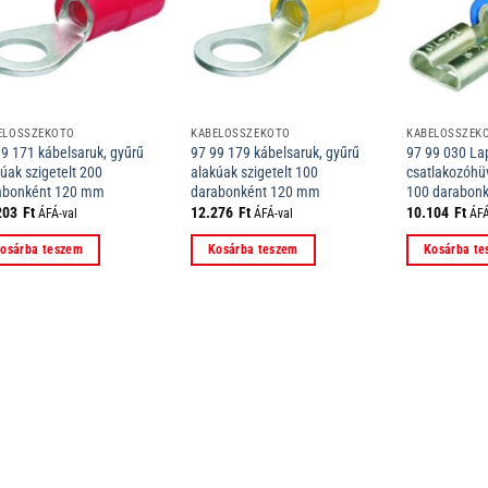
ELÖSSZEKÖTŐ
KÁBELÖSSZEKÖTŐ
KÁBELÖSSZEK
99 171 kábelsaruk, gyűrű
97 99 179 kábelsaruk, gyűrű
97 99 030 La
úak szigetelt 200
alakúak szigetelt 100
csatlakozóhüv
abonként 120 mm
darabonként 120 mm
100 darabon
203
Ft
12.276
Ft
10.104
Ft
ÁFÁ-val
ÁFÁ-val
ÁFÁ
osárba teszem
Kosárba teszem
Kosárba t