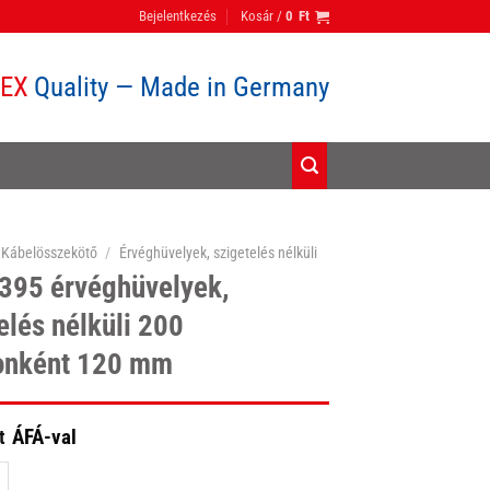
Bejelentkezés
Kosár /
0
Ft
PEX
Quality — Made in Germany
Kábelösszekötő
/
Érvéghüvelyek, szigetelés nélküli
 395 érvéghüvelyek,
elés nélküli 200
onként 120 mm
ÁFÁ-val
t
rvéghüvelyek, szigetelés nélküli 200 darabonként 120 mm mennyiség