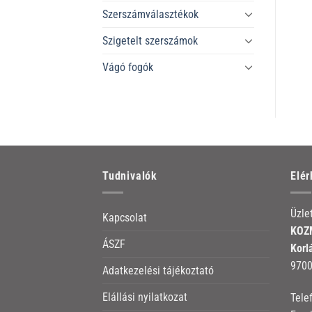
Szerszámválasztékok
Szigetelt szerszámok
Vágó fogók
Tudnivalók
Elé
Üzle
Kapcsolat
KOZM
ÁSZF
Korl
9700
Adatkezelési tájékoztató
Elállási nyilatkozat
Tele