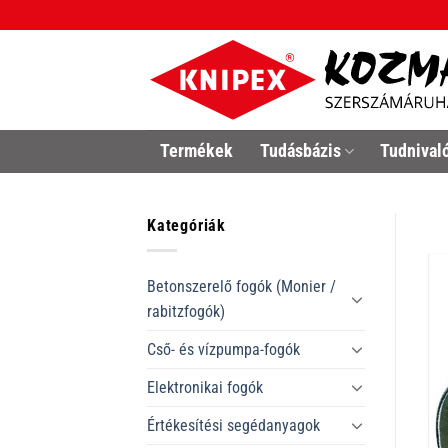
Skip
to
content
Termékek
Tudásbázis
Tudnival
Kategóriák
Betonszerelő fogók (Monier /
rabitzfogók)
Cső- és vízpumpa-fogók
Elektronikai fogók
Értékesítési segédanyagok