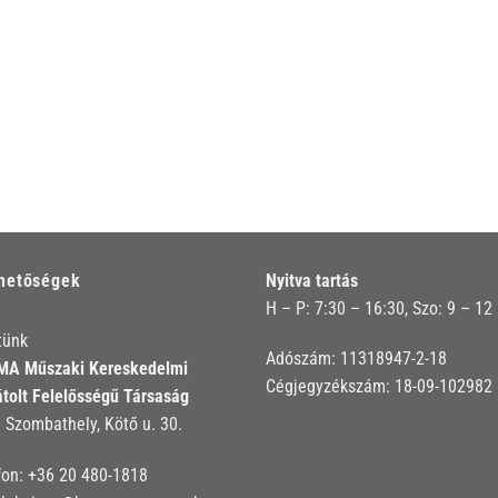
rhetőségek
Nyitva tartás
H – P: 7:30 – 16:30, Szo: 9 – 12
tünk
Adószám: 11318947-2-18
A Műszaki Kereskedelmi
Cégjegyzékszám: 18-09-102982
átolt Felelősségű Társaság
 Szombathely, Kötő u. 30.
fon:
+36 20 480-1818