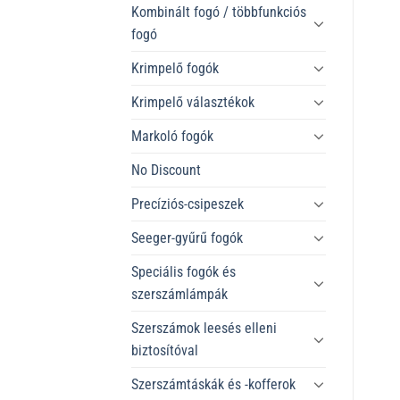
Kombinált fogó / többfunkciós
fogó
Krimpelő fogók
Krimpelő választékok
Markoló fogók
No Discount
Precíziós-csipeszek
Seeger-gyűrű fogók
Speciális fogók és
szerszámlámpák
Szerszámok leesés elleni
biztosítóval
Szerszámtáskák és -kofferok