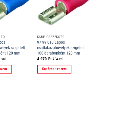
ÖTŐ
KÁBELÖSSZEKÖTŐ
pos
97 99 010 Lapos
elyek szigetelt
csatlakozóhüvelyek szigetelt
ként 120 mm
100 darabonként 120 mm
4.970
Ft
-val
ÁFÁ-val
eszem
Kosárba teszem