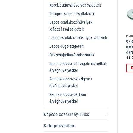
Kerek dugaszhüvelyek szigetelt
Kompressziós F csatlakozó
Lapos csatlakozóhüvelyek
leágazással szigetelt
KÁBELÖSSZEKÖTŐ
HOMLOKILLESZTŐ, SZIGETELT
KÁB
Lapos csatlakozóhüvelyek szigetelt
97 99 022 Lapos
97 99 270 Homlokillesztő,
97 
Lapos dugó szigetelt
csatlakozóhüvelyek szigetelt
szigetelt 100 darabonként 120
alak
100 darabonként 120 mm
mm
dar
Összesajtolható kábelsaruk
6.587
Ft
9.651
Ft
11.
ÁFÁ-val
ÁFÁ-val
Rendeződobozok szigetelés nélküli
Kosárba teszem
Kosárba teszem
K
érvéghüvelyekkel
Rendeződobozok szigetelt
érvéghüvelyekkel
Rendeződobozok Twin
érvéghüvelyekkel
Kapcsolószekrény kulcs
Kategorizálatlan