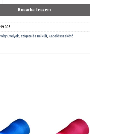
Kosárba teszem
 99 395
rvéghüvelyek, szigetelés nélküli
,
Kábelösszekötő