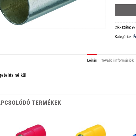
Cikkszám:
97
Kategóriák:
É
Leírás
További információk
getelés nélküli
APCSOLÓDÓ TERMÉKEK