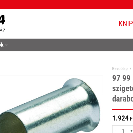
KNI
ók
Kezdőlap
/
97 99
sziget
darab
1.924
F
97 99 395 é