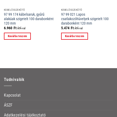
KÁBELÖSSZEKÖTŐ
KÁBELÖSSZEKÖTŐ
97 99 174 kábelsaruk, gyűrű
97 99 021 Lapos
alakúak szigetelt 100 darabonként
csatlakozóhüvelyek szigetelt 100
120 mm
darabonként 120 mm
6.960
Ft
5.474
Ft
ÁFÁ-val
ÁFÁ-val
Kosárba teszem
Kosárba teszem
Tudnivalók
Kapcsolat
ÁSZF
Adatkezelési tájékoztató