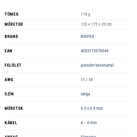
TÖMEG
174 g
MÉRETEK
120 × 175 × 20 cm
BRAND
KNIPEX
EAN
4003773076049
FELÜLET
porszórt bevonattal
AWG
11 / 10
SZÍN
sárga
MÉRETEK
6.3 x 0.8 mm
KÁBEL
4 – 6 mm