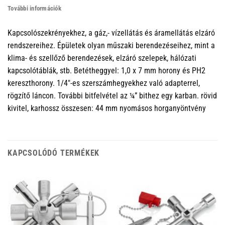
További információk
Kapcsolószekrényekhez, a gáz,- vízellátás és áramellátás elzáró
rendszereihez. Épületek olyan műszaki berendezéseihez, mint a
klima- és szellőző berendezések, elzáró szelepek, hálózati
kapcsolótáblák, stb. Betétheggyel: 1,0 x 7 mm horony és PH2
kereszthorony. 1/4″-es szerszámhegyekhez való adapterrel,
rögzítő láncon. További bitfelvétel az ¼” bithez egy karban. rövid
kivitel, karhossz összesen: 44 mm nyomásos horganyöntvény
KAPCSOLÓDÓ TERMÉKEK