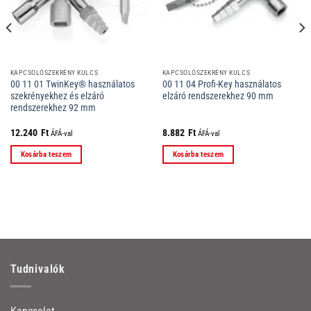
KAPCSOLÓSZEKRÉNY KULCS
KAPCSOLÓSZEKRÉNY KULCS
00 11 01 TwinKey® használatos
00 11 04 Profi-Key használatos
szekrényekhez és elzáró
elzáró rendszerekhez 90 mm
rendszerekhez 92 mm
12.240
Ft
8.882
Ft
ÁFÁ-val
ÁFÁ-val
Kosárba teszem
Kosárba teszem
Tudnivalók