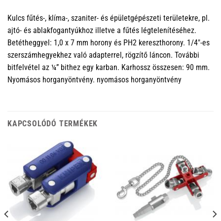
Kulcs fűtés-, klíma-, szaniter- és épületgépészeti területekre, pl.
ajtó- és ablakfogantyúkhoz illetve a fűtés légtelenítéséhez.
Betétheggyel: 1,0 x 7 mm horony és PH2 kereszthorony. 1/4″-es
szerszámhegyekhez való adapterrel, rögzítő láncon. További
bitfelvétel az ¼” bithez egy karban. Karhossz összesen: 90 mm.
Nyomásos horganyöntvény. nyomásos horganyöntvény
KAPCSOLÓDÓ TERMÉKEK