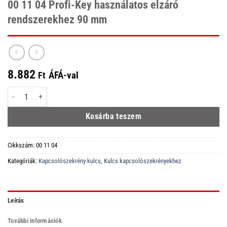
00 11 04 Profi-Key használatos elzáró
rendszerekhez 90 mm
8.882
ÁFÁ-val
Ft
00 11 04 Profi-Key használatos elzáró rendszerekhez 90 mm mennyiség
Kosárba teszem
Cikkszám:
00 11 04
Kategóriák:
Kapcsolószekrény kulcs
,
Kulcs kapcsolószekrényekhez
Leírás
További információk