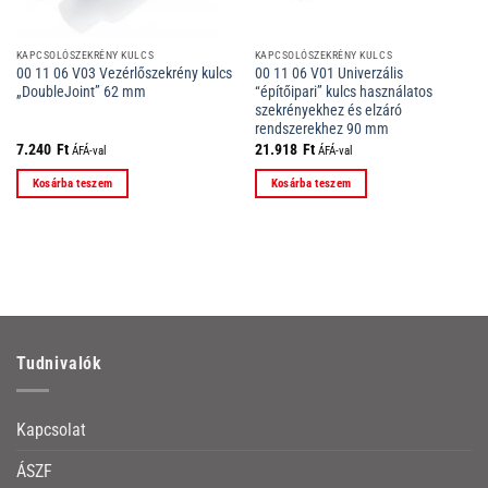
KAPCSOLÓSZEKRÉNY KULCS
KAPCSOLÓSZEKRÉNY KULCS
00 11 06 V03 Vezérlőszekrény kulcs
00 11 06 V01 Univerzális
„DoubleJoint” 62 mm
“építőipari” kulcs használatos
szekrényekhez és elzáró
rendszerekhez 90 mm
7.240
Ft
21.918
Ft
ÁFÁ-val
ÁFÁ-val
Kosárba teszem
Kosárba teszem
Tudnivalók
Kapcsolat
ÁSZF