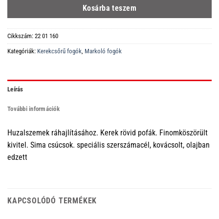
Kosárba teszem
Cikkszám:
22 01 160
Kategóriák:
Kerekcsőrű fogók
,
Markoló fogók
Leírás
További információk
Huzalszemek ráhajlításához. Kerek rövid pofák. Finomköszörült
kivitel. Sima csúcsok. speciális szerszámacél, kovácsolt, olajban
edzett
KAPCSOLÓDÓ TERMÉKEK