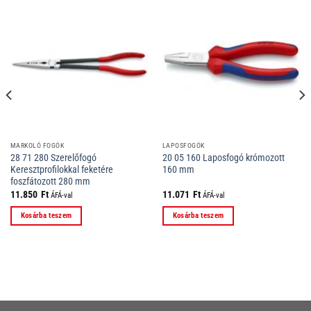
MARKOLÓ FOGÓK
LAPOSFOGÓK
28 71 280 Szerelőfogó
20 05 160 Laposfogó krómozott
Keresztprofilokkal feketére
160 mm
foszfátozott 280 mm
11.850
Ft
11.071
Ft
ÁFÁ-val
ÁFÁ-val
Kosárba teszem
Kosárba teszem