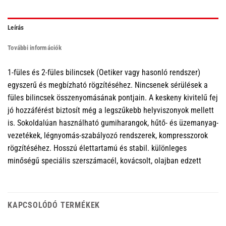
Leírás
További információk
1-füles és 2-füles bilincsek (Oetiker vagy hasonló rendszer)
egyszerű és megbízható rögzítéséhez. Nincsenek sérülések a
füles bilincsek összenyomásának pontjain. A keskeny kivitelű fej
jó hozzáférést biztosít még a legszűkebb helyviszonyok mellett
is. Sokoldalúan használható gumiharangok, hűtő- és üzemanyag-
vezetékek, légnyomás-szabályozó rendszerek, kompresszorok
rögzítéséhez. Hosszú élettartamú és stabil. különleges
minőségű speciális szerszámacél, kovácsolt, olajban edzett
KAPCSOLÓDÓ TERMÉKEK