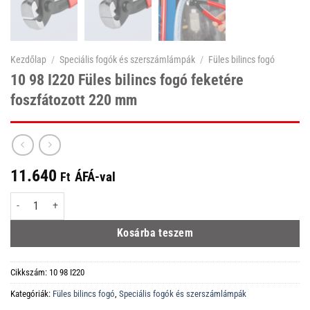
Kezdőlap
/
Speciális fogók és szerszámlámpák
/
Füles bilincs fogó
10 98 I220 Füles bilincs fogó feketére
foszfátozott 220 mm
11.640
ÁFÁ-val
Ft
10 98 I220 Füles bilincs fogó feketére foszfátozott 220 mm mennyiség
Kosárba teszem
Cikkszám:
10 98 I220
Kategóriák:
Füles bilincs fogó
,
Speciális fogók és szerszámlámpák