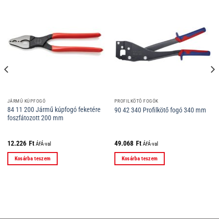
JÁRMŰ KÚPFOGÓ
PROFILKÖTŐ FOGÓK
84 11 200 Jármű kúpfogó feketére
90 42 340 Profilkötő fogó 340 mm
foszfátozott 200 mm
12.226
Ft
49.068
Ft
ÁFÁ-val
ÁFÁ-val
Kosárba teszem
Kosárba teszem