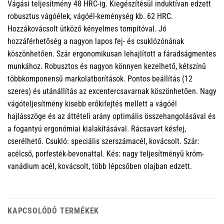
Vágási teljesítmény 48 HRC-ig. Kiegészítésül induktívan edzett
robusztus vágóélek, vágóél-keménység kb. 62 HRC.
Hozzákovácsolt ütköző kényelmes tompítóval. Jó
hozzáférhetőség a nagyon lapos fej- és csuklózónának
köszönhetően. Szár ergonomikusan lehajlított a fáradságmentes
munkához. Robusztos és nagyon könnyen kezelhető, kétszínű
többkomponensű markolatborítások. Pontos beállítás (12
szeres) és utánállítás az excentercsavarnak köszönhetően. Nagy
vágóteljesítmény kisebb erőkifejtés mellett a vágóél
hajlásszöge és az áttételi arány optimális összehangolásával és
a fogantyú ergonómiai kialakításával. Rácsavart késfej,
cserélhető. Csukló: speciális szerszámacél, kovácsolt. Szár:
acélcső, porfesték-bevonattal. Kés: nagy teljesítményű króm-
vanádium acél, kovácsolt, több lépcsőben olajban edzett.
KAPCSOLÓDÓ TERMÉKEK