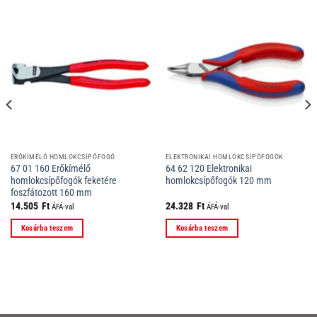
ERŐKÍMÉLŐ HOMLOKCSÍPŐFOGÓ
ELEKTRONIKAI HOMLOKCSÍPŐFOGÓK
67 01 160 Erőkímélő
64 62 120 Elektronikai
homlokcsípőfogók feketére
homlokcsípőfogók 120 mm
foszfátozott 160 mm
14.505
Ft
24.328
Ft
ÁFÁ-val
ÁFÁ-val
Kosárba teszem
Kosárba teszem