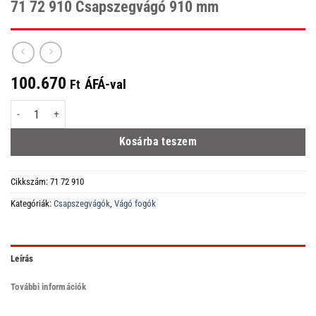
71 72 910 Csapszegvágó 910 mm
100.670
ÁFÁ-val
Ft
71 72 910 Csapszegvágó 910 mm mennyiség
Kosárba teszem
Cikkszám:
71 72 910
Kategóriák:
Csapszegvágók
,
Vágó fogók
Leírás
További információk