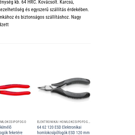
ménység kb. 64 HRC. Kovácsolt. Karcsú,
kezelhetőség és egyszerű szállítás érdekében.
nkához és biztonságos szállításhoz. Nagy
dzett
OMLOKCSÍPŐFOGÓ
ELEKTRONIKAI HOMLOKCSÍPŐFOGÓK ESD
őkímélő
64 62 120 ESD Elektronikai
ogók feketére
homlokcsípőfogók ESD 120 mm