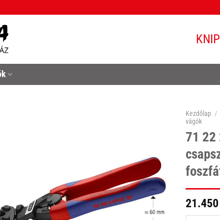
KNI
ók
Kezdőlap
/
vágók
71 22
csaps
foszf
21.450