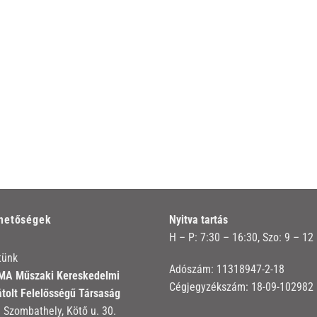
rhetőségek
Nyitva tartás
H – P: 7:30 – 16:30, Szo: 9 – 12
tünk
Adószám: 11318947-2-18
A Műszaki Kereskedelmi
Cégjegyzékszám: 18-09-102982
átolt Felelősségű Társaság
 Szombathely, Kötő u. 30.