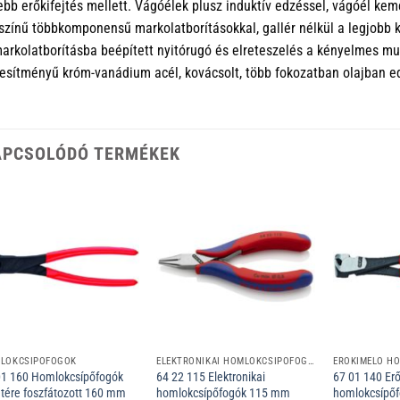
ebb erőkifejtés mellett. Vágóélek plusz induktív edzéssel, vágóél ke
színű többkomponensű markolatborításokkal, gallér nélkül a legjobb 
arkolatborításba beépített nyitórugó és elreteszelés a kényelmes mu
jesítményű króm-vanádium acél, kovácsolt, több fokozatban olajban e
APCSOLÓDÓ TERMÉKEK
LOKCSÍPŐFOGÓK
ELEKTRONIKAI HOMLOKCSÍPŐFOGÓK
ERŐKÍMÉLŐ H
01 160 Homlokcsípőfogók
64 22 115 Elektronikai
67 01 140 Er
etére foszfátozott 160 mm
homlokcsípőfogók 115 mm
homlokcsípőf