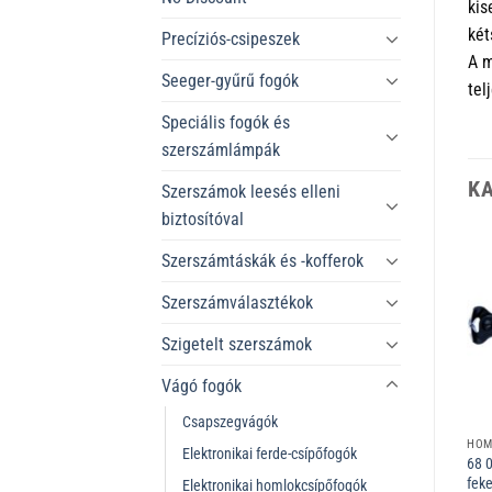
kis
két
Precíziós-csipeszek
A m
Seeger-gyűrű fogók
tel
Speciális fogók és
szerszámlámpák
K
Szerszámok leesés elleni
biztosítóval
Szerszámtáskák és -kofferok
Szerszámválasztékok
Szigetelt szerszámok
Vágó fogók
Csapszegvágók
NAGY ÁTTÉTELŰ FELSŐ CSAPSZEGVÁGÓ
ELEKTRONIKAI HOMLOKCSÍPŐFOGÓK
ELEKTRONIKAI HOMLOKCSÍPŐFOGÓK
HOM
Elektronikai ferde-csípőfogók
64 01 115 Elektronikai
64 32 120 Elektronikai
68 
homlokcsípőfogók 115 mm
homlokcsípőfogók 120 mm
fek
Elektronikai homlokcsípőfogók