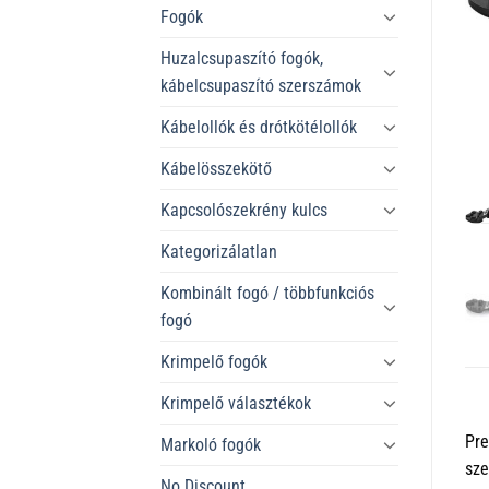
Fogók
Huzalcsupaszító fogók,
kábelcsupaszító szerszámok
Kábelollók és drótkötélollók
Kábelösszekötő
Kapcsolószekrény kulcs
Kategorizálatlan
Kombinált fogó / többfunkciós
fogó
Krimpelő fogók
Krimpelő választékok
Pre
Markoló fogók
sze
No Discount