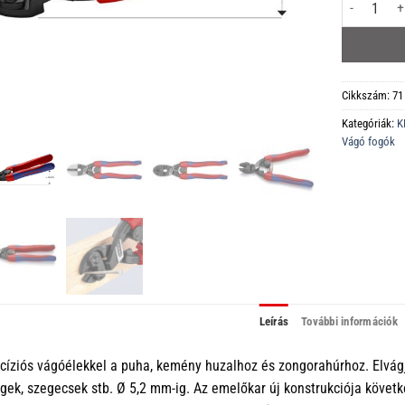
71 22 200 C
Cikkszám:
71
Kategóriák:
K
Vágó fogók
Leírás
További információk
cíziós vágóélekkel a puha, kemény huzalhoz és zongorahúrhoz. Elvág
gek, szegecsek stb. Ø 5,2 mm-ig. Az emelőkar új konstrukciója követ