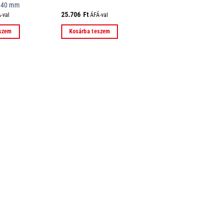
 140 mm
25.706
Ft
-val
ÁFÁ-val
eszem
Kosárba teszem