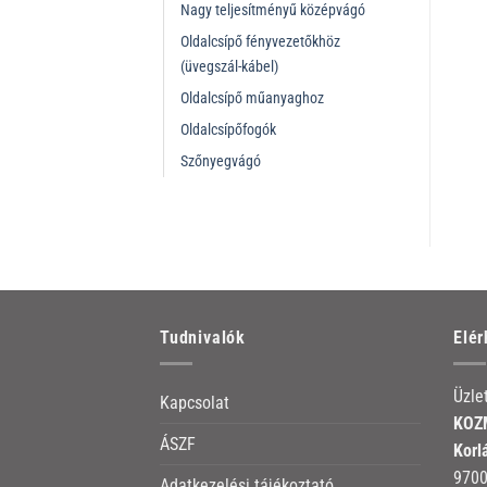
Nagy teljesítményű középvágó
Oldalcsípő fényvezetőkhöz
(üvegszál-kábel)
Oldalcsípő műanyaghoz
Oldalcsípőfogók
Szőnyegvágó
Tudnivalók
Elé
Üzle
Kapcsolat
KOZM
ÁSZF
Korl
9700
Adatkezelési tájékoztató