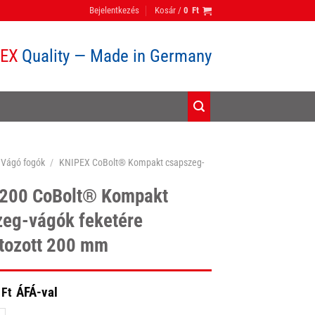
Bejelentkezés
Kosár /
0
Ft
PEX
Quality — Made in Germany
Vágó fogók
/
KNIPEX CoBolt® Kompakt csapszeg-
 200 CoBolt® Kompakt
zeg-vágók feketére
átozott 200 mm
ÁFÁ-val
Ft