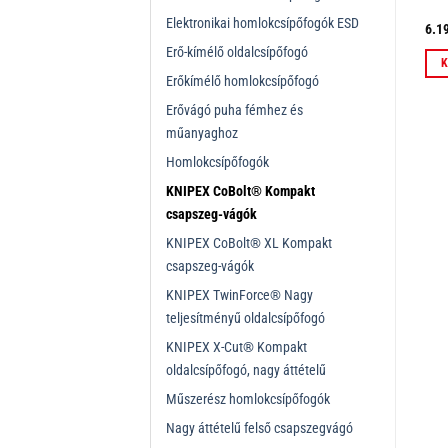
Elektronikai homlokcsípőfogók ESD
18.219
Ft
23.626
Ft
6.1
ÁFÁ-val
ÁFÁ-val
Erő-kímélő oldalcsípőfogó
Kosárba teszem
Kosárba teszem
K
Erőkímélő homlokcsípőfogó
Erővágó puha fémhez és
műanyaghoz
Homlokcsípőfogók
KNIPEX CoBolt® Kompakt
csapszeg-vágók
KNIPEX CoBolt® XL Kompakt
csapszeg-vágók
KNIPEX TwinForce® Nagy
teljesítményű oldalcsípőfogó
KNIPEX X-Cut® Kompakt
oldalcsípőfogó, nagy áttételű
Műszerész homlokcsípőfogók
Nagy áttételű felső csapszegvágó