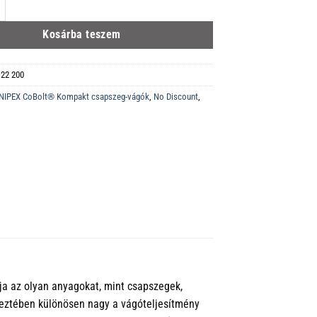
oBolt® Kompakt csapszeg-vágók feketére foszfátozott 200 mm mennyiség
Kosárba teszem
 22 200
NIPEX CoBolt® Kompakt csapszeg-vágók
,
No Discount
,
ja az olyan anyagokat, mint csapszegek,
keztében különösen nagy a vágóteljesítmény