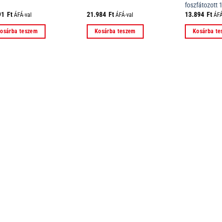
foszfátozott
91
Ft
21.984
Ft
13.894
Ft
ÁFÁ-val
ÁFÁ-val
ÁFÁ
osárba teszem
Kosárba teszem
Kosárba t