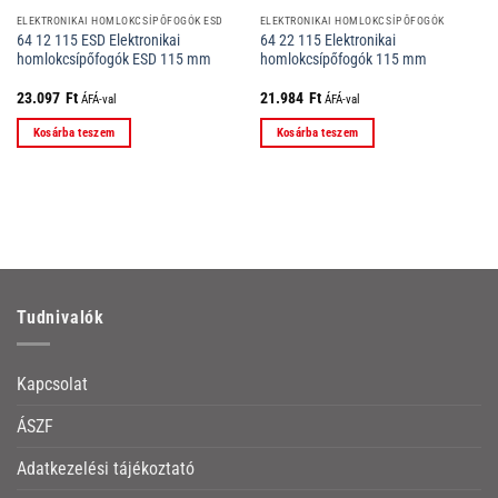
ELEKTRONIKAI HOMLOKCSÍPŐFOGÓK ESD
ELEKTRONIKAI HOMLOKCSÍPŐFOGÓK
64 12 115 ESD Elektronikai
64 22 115 Elektronikai
homlokcsípőfogók ESD 115 mm
homlokcsípőfogók 115 mm
23.097
Ft
21.984
Ft
ÁFÁ-val
ÁFÁ-val
Kosárba teszem
Kosárba teszem
Tudnivalók
Kapcsolat
ÁSZF
Adatkezelési tájékoztató