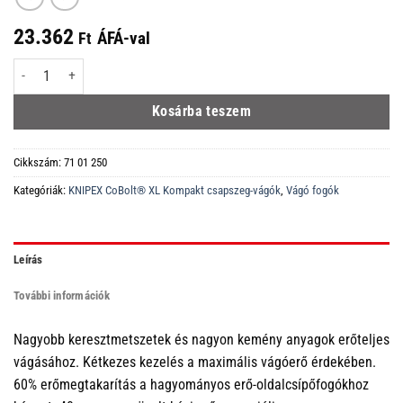
23.362
ÁFÁ-val
Ft
71 01 250 CoBolt® XL Kompakt csapszeg-vágók feketére foszfátozott 250 
Kosárba teszem
Cikkszám:
71 01 250
Kategóriák:
KNIPEX CoBolt® XL Kompakt csapszeg-vágók
,
Vágó fogók
Leírás
További információk
Nagyobb keresztmetszetek és nagyon kemény anyagok erőteljes
vágásához. Kétkezes kezelés a maximális vágóerő érdekében.
60% erőmegtakarítás a hagyományos erő-oldalcsípőfogókhoz