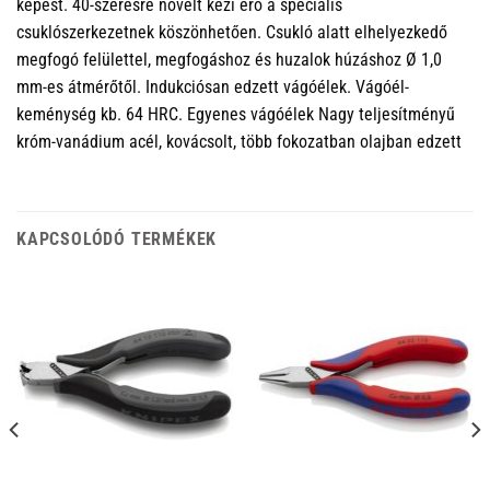
képest. 40-szeresre növelt kézi erő a speciális
csuklószerkezetnek köszönhetően. Csukló alatt elhelyezkedő
megfogó felülettel, megfogáshoz és huzalok húzáshoz Ø 1,0
mm-es átmérőtől. Indukciósan edzett vágóélek. Vágóél-
keménység kb. 64 HRC. Egyenes vágóélek Nagy teljesítményű
króm-vanádium acél, kovácsolt, több fokozatban olajban edzett
KAPCSOLÓDÓ TERMÉKEK