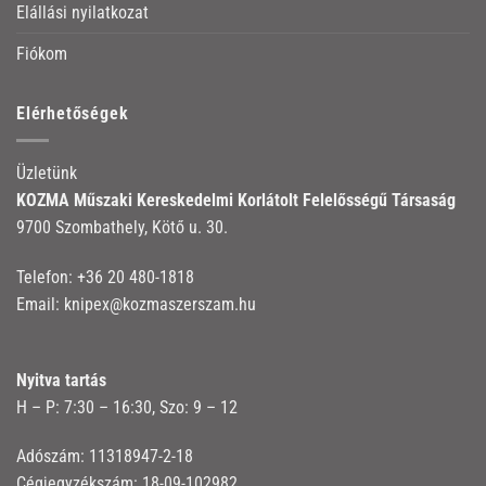
Elállási nyilatkozat
Fiókom
Elérhetőségek
Üzletünk
KOZMA Műszaki Kereskedelmi Korlátolt Felelősségű Társaság
9700 Szombathely, Kötő u. 30.
Telefon:
+36 20 480-1818
Email:
knipex@kozmaszerszam.hu
Nyitva tartás
H – P: 7:30 – 16:30, Szo: 9 – 12
Adószám: 11318947-2-18
Cégjegyzékszám: 18-09-102982