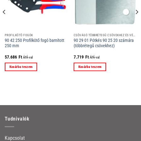
PROFILKÖTŐ FOGÓK
CSŐVÁGÓ TÖBBRÉTEGŰ CSÖVEKHEZ ÉS VÉDŐCSÖVEKHEZ
90 42 250 Profilkötő fogó barnított
90 29 01 Pótkés 90 25 20 számára
250 mm
(többrétegű csövekhez)
57.686
Ft
7.719
Ft
ÁFÁ-val
ÁFÁ-val
Kosárba teszem
Kosárba teszem
Tudnivalók
Kapcsolat