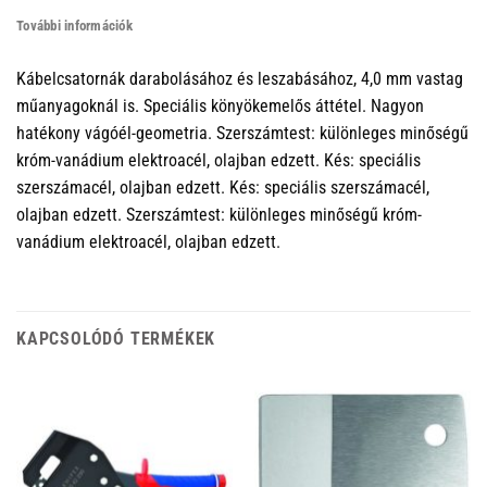
További információk
Kábelcsatornák darabolásához és leszabásához, 4,0 mm vastag
műanyagoknál is. Speciális könyökemelős áttétel. Nagyon
hatékony vágóél-geometria. Szerszámtest: különleges minőségű
króm-vanádium elektroacél, olajban edzett. Kés: speciális
szerszámacél, olajban edzett. Kés: speciális szerszámacél,
olajban edzett. Szerszámtest: különleges minőségű króm-
vanádium elektroacél, olajban edzett.
KAPCSOLÓDÓ TERMÉKEK