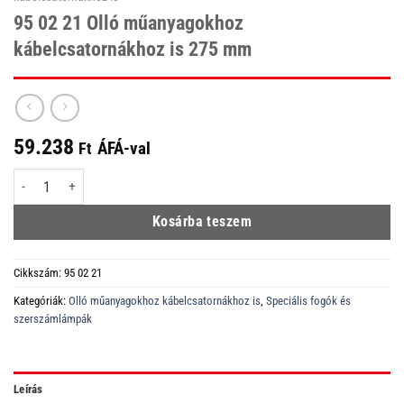
95 02 21 Olló műanyagokhoz
kábelcsatornákhoz is 275 mm
59.238
ÁFÁ-val
Ft
95 02 21 Olló műanyagokhoz kábelcsatornákhoz is 275 mm mennyiség
Kosárba teszem
Cikkszám:
95 02 21
Kategóriák:
Olló műanyagokhoz kábelcsatornákhoz is
,
Speciális fogók és
szerszámlámpák
Leírás