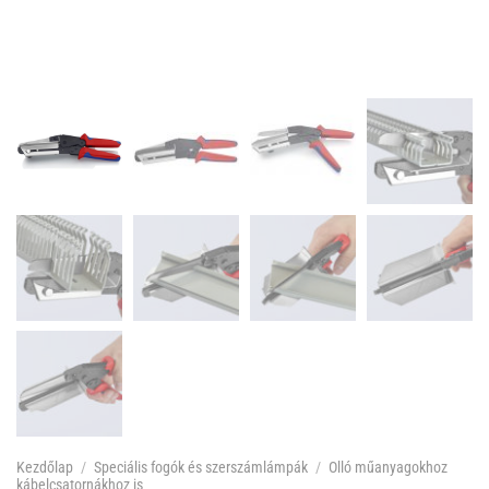
Kezdőlap
/
Speciális fogók és szerszámlámpák
/
Olló műanyagokhoz
kábelcsatornákhoz is